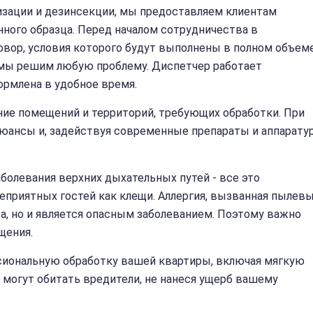
изации и дезинсекции, мы предоставляем клиентам
ного образца. Перед началом сотрудничества в
овор, условия которого будут выполнены в полном объеме
и мы решим любую проблему. Диспетчер работает
ормлена в удобное время.
ие помещений и территорий, требующих обработки. При
нюансы и, задействуя современные препараты и аппаратур
аболевания верхних дыхательных путей - все это
еприятных гостей как клещи. Аллергия, вызванная пылев
а, но и является опасным заболеванием. Поэтому важно
щения.
иональную обработку вашей квартиры, включая мягкую
е могут обитать вредители, не нанеся ущерб вашему