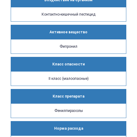
Воздействие на организм
Контактно-кишечный пестицид
Активное вещество
Фипронил
Класс опасности
II класс (малоопасные)
Класс препарата
Фенилпиразолы
Норма расхода